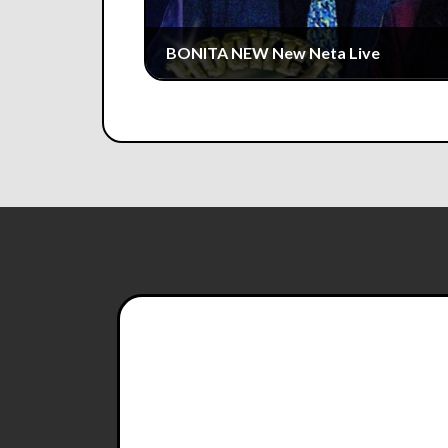
BONITA NEW New Neta Live
2025年5月24日