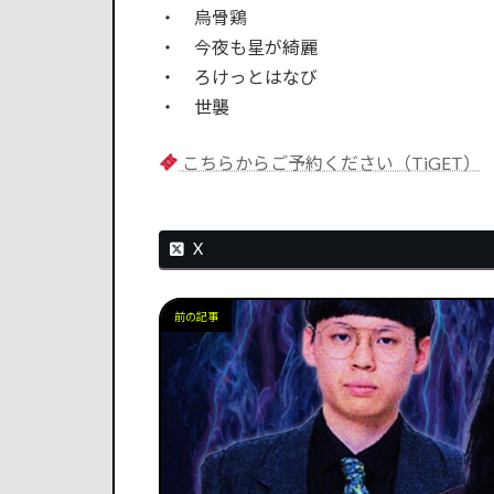
・ 烏骨鶏
・ 今夜も星が綺麗
・ ろけっとはなび
・ 世襲
こちらからご予約ください（TiGET）
X
前の記事