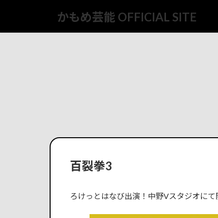
コ
ナ
かもめ芸能 OFFICIAL SITE
ン
ビ
テ
ゲ
ン
ー
ツ
シ
へ
ョ
ス
ン
キ
に
ッ
移
プ
動
百裂拳3
ろけっとはなび出演！中野Vスタジオにて