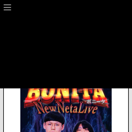
コ
ナ
ン
ビ
出演情報
テ
ゲ
ン
ー
ツ
シ
へ
ョ
ス
ン
HOME
出演情報
イベント
BONITA NEW New Neta Live
キ
に
ッ
移
プ
動
BONITA NEW New Neta Live