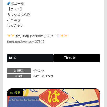
ボニータ
【ゲスト】
ろけっとはなび
ことぶき
わっきゃい
予約は明日22:00からスタート
tiget.net/events/407349
Threads
X
イベント
出演種別
ろけっとはなび
出演者
前の記事