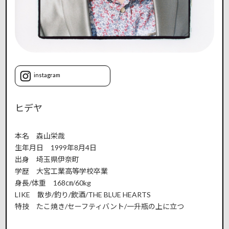
instagram
ヒデヤ
本名 森山栄哉
生年月日 1999年8月4日
出身 埼玉県伊奈町
学歴 大宮工業高等学校卒業
身長/体重 168㎝/60kg
LIKE 散歩/釣り/飲酒/THE BLUE HEARTS
特技 たこ焼き/セーフティバント/一升瓶の上に立つ