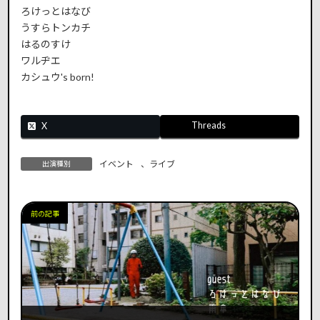
ろけっとはなび
うすらトンカチ
はるのすけ
ワルヂエ
カシュウ's born!
Threads
X
イベント
、
ライブ
出演種別
前の記事