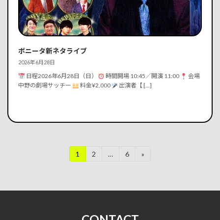
続きを読む
ボニータ新ネタライブ
2026年6月28日
日程2026年6月28日（日）
時間開場 10:45／開演 11:00
会場
中野の劇場サッチー
料金¥2,000
出演者【 […]
投
1
2
…
6
»
固
固
固
定
定
定
稿
ペ
ペ
ペ
ー
ー
ー
の
ジ
ジ
ジ
ペ
CONTACT