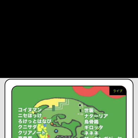
ルミナスライブ1部
2026年7月9日
日程2026年7月9日（木）
時間開場 16:45／開演 17:00
会場
新宿バッシュ
料金¥2200
出演者オッパショ石 […]
ライブ