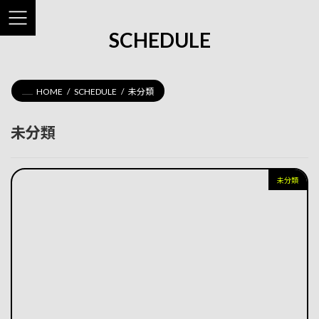
コ
ナ
ン
ビ
SCHEDULE
テ
ゲ
ン
ー
ツ
シ
へ
ョ
ス
ン
HOME
SCHEDULE
未分類
キ
に
ッ
移
未分類
プ
動
未分類